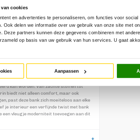
 van cookies
ent en advertenties te personaliseren, om functies voor social
. Ook delen we informatie over uw gebruik van onze site met on
e. Deze partners kunnen deze gegevens combineren met andere i
erzameld op basis van uw gebruik van hun services. U gaat akk
het perfecte voorbeeld van comfort en stijl in
ng van koudschuim of pocketvering, biedt
ookies
Aanpassen
A
uning, gevuld met polyetherschuim, biedt het
ativiteit de vrije loop met de uitgebreide
feerd kan worden. Van zachte stoffen tot
rin biedt niet alleen comfort, maar ook
ngen, past deze bank zich moeiteloos aan elke
f je interieur een verfijnde twist met bank
e een vleugje moderniteit toevoegen aan dit