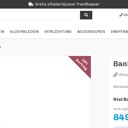
Gratis afhalen bij jouw Trendhopper
08
EN
VLOERKLEDEN
VERLICHTING
ACCESSOIRES
INSPIRA
n
1
0
%
k
o
r
t
i
n
g
Ban
Afme
Minimal
Stel B
Verkrijgb
849