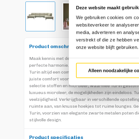
Deze website maakt gebruik
We gebruiken cookies om cont
websiteverkeer te analyseren
media, adverteren en analys
verstrekt of die ze hebben v
Product omschrijving
onze website blijft gebruiken.
Maak kennis met de elegantie van Turin. Deze bank is 
perfecte harmonie. Met een keuze tussen een zitvulli
Alleen noodzakelijke c
Turin altijd een comfortabele zitervaring en de rugle
juiste comfort voor volledige ontspanning. Laat je cre
selectie stoffen en microleer, waarmee Turin gestof
luxueus microleer, de mogelijkheden zijn eindeloos. Tu
veelzijdigheid. Verkrijgbaar in verschillende opstelli
ruimte aan, van knusse hoekjes tot ruime lounges. Gee
Turin, voorzien van elegante zwarte metalen poten di
stijlvolle design.
Product specificaties