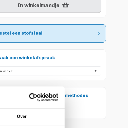
In winkelmandje
estel een stofstaal
aak een winkelafspraak
etaal met de volgende betaalmethodes
Over