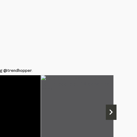
ag @trendhopper.