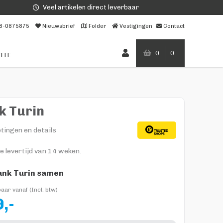
Veel artikelen direct leverbaar
8-0875875
Nieuwsbrief
Folder
Vestigingen
Contact
0
0
TIE
k Turin
tingen en details
e levertijd van 14 weken.
ank Turin samen
aar vanaf (Incl. btw)
,-