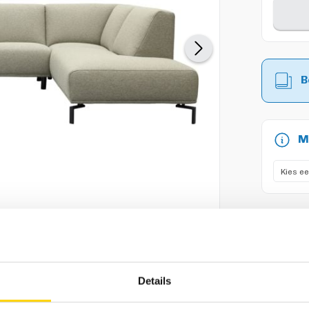
B
M
B
Vergroot afbeelding
Details