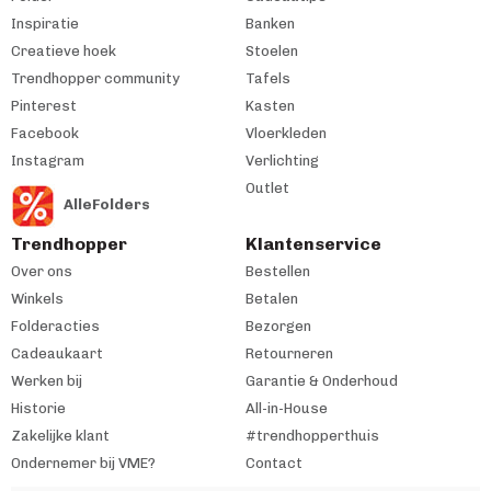
Inspiratie
Banken
Creatieve hoek
Stoelen
Trendhopper community
Tafels
Pinterest
Kasten
Facebook
Vloerkleden
Instagram
Verlichting
Outlet
AlleFolders
Trendhopper
Klantenservice
Over ons
Bestellen
Winkels
Betalen
Folderacties
Bezorgen
Cadeaukaart
Retourneren
Werken bij
Garantie & Onderhoud
Historie
All-in-House
Zakelijke klant
#trendhopperthuis
Ondernemer bij VME?
Contact