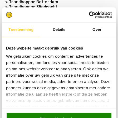
> Trendhopper Rotterdam
> Trendhopper Sliedrecht
> Trendhopper Tilburg
> Trendhopper Utrecht
> Trendhopper Veenendaal
> Trendhopper Venlo
Toestemming
Details
Over
> Trendhopper Wolvega
> Trendhopper Zoeterwoude
> Trendhopper Zutphen
> Trendhopper Zwolle
Deze website maakt gebruik van cookies
We gebruiken cookies om content en advertenties te
TYPISCH TRENDHOPPER...
personaliseren, om functies voor social media te bieden
en om ons websiteverkeer te analyseren. Ook delen we
informatie over uw gebruik van onze site met onze
partners voor social media, adverteren en analyse. Deze
partners kunnen deze gegevens combineren met andere
informatie die u aan ze heeft verstrekt of die ze hebben
verzameld op basis van uw gebruik van hun services. U
gaat akkoord met onze cookies als u onze website blijft
gebruiken.