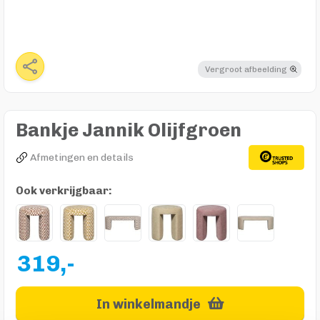
Vergroot afbeelding
Bankje Jannik Olijfgroen
Afmetingen en details
Ook verkrijgbaar:
319,-
In winkelmandje