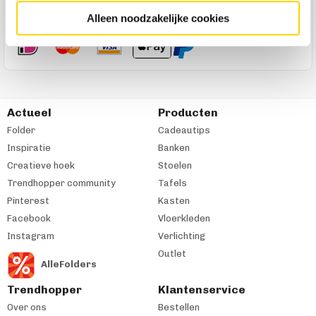
Betaal met de volgende betaalmethodes
Alleen noodzakelijke cookies
Actueel
Producten
Folder
Cadeautips
Inspiratie
Banken
Creatieve hoek
Stoelen
Trendhopper community
Tafels
Pinterest
Kasten
Facebook
Vloerkleden
Instagram
Verlichting
Outlet
AlleFolders
Trendhopper
Klantenservice
Over ons
Bestellen