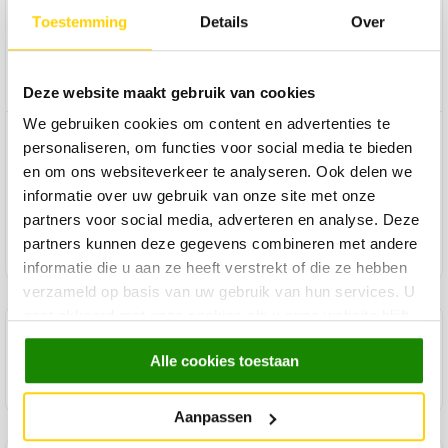
Zet hem neer waar je maar wilt: bijzettafel Hidde in zonnig
Toestemming
Details
Over
geel. Gemaakt van metaal en ideaal voor planten, een drankje
of als opvallend decorstuk. Voeg kleur toe zonder te
overdrijven!
Deze website maakt gebruik van cookies
We gebruiken cookies om content en advertenties te
Product specificaties
personaliseren, om functies voor social media te bieden
en om ons websiteverkeer te analyseren. Ook delen we
Product reviews
informatie over uw gebruik van onze site met onze
partners voor social media, adverteren en analyse. Deze
partners kunnen deze gegevens combineren met andere
Product onderhoud
informatie die u aan ze heeft verstrekt of die ze hebben
verzameld op basis van uw gebruik van hun services. U
gaat akkoord met onze cookies als u onze website blijft
Maak een winkelafspraak
gebruiken.
Alle cookies toestaan
Aanpassen