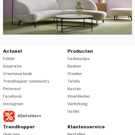
Actueel
Producten
Folder
Cadeautips
Inspiratie
Banken
Creatieve hoek
Stoelen
Trendhopper community
Tafels
Pinterest
Kasten
Facebook
Vloerkleden
Instagram
Verlichting
Outlet
AlleFolders
Trendhopper
Klantenservice
Over ons
Bestellen