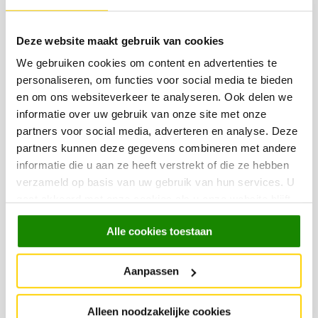
moodboard die goed laat zien wat jij mooi vindt.
Deze website maakt gebruik van cookies
We gebruiken cookies om content en advertenties te
personaliseren, om functies voor social media te bieden
en om ons websiteverkeer te analyseren. Ook delen we
informatie over uw gebruik van onze site met onze
partners voor social media, adverteren en analyse. Deze
partners kunnen deze gegevens combineren met andere
informatie die u aan ze heeft verstrekt of die ze hebben
verzameld op basis van uw gebruik van hun services. U
gaat akkoord met onze cookies als u onze website blijft
gebruiken.
Stap 3: Testen, testen en nog eens testen!
Alle cookies toestaan
Ben je er bijna uit? Dan is het tijd om te testen, want er is niet zo
vervelend als de verkeerde kleur op de muren sauzen om dit
Aanpassen
vervolgens weer over te doen. Er zijn apps beschikbaar die een
door jou gekozen kleur op de muur kunnen visualiseren. Maar
Alleen noodzakelijke cookies