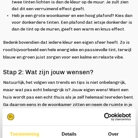
twee tinten lichten is dan de kleur op de muur. Je zult zien
dat dit een verruimend effect geeft.
Heb je een grote woonkamer en een hoog plafond? Kies dan
voor donkerdere tinten. Een plafond dat ietsje donkerder is
dan de tint op de muren, geeft een warm en knus effect.
Bedenk bovendien dat iedere kleur een eigen sfeer heeft. Zo is
rood bijvoorbeeld een hele energieke en passievolle tint, terwijl
blauw en groen juist zorgen voor een kalme en relaxte vibe.
Stap 2: Wat zijn jouw wensen?
Natuurlijk, het volgen van trends en tips is niet onbelangrijk,
maar wat pas echt belangrijk is? Jouw eigen wens! Want een
huis wordt pas een echt thuis als je zelf helemaal tevreden bent.
Ga daarom eens in de woonkamer zitten en neem de ruimte in je
op. Wat voel je? Waar ben je dol op? Verlang je naar een oase
van rust of ben je juist gek op eclectische stijlen? Wij adviseren:
open Pinterest en inspireer er lekker op los. Maak een bord aan
Toestemming
Details
Over
en pin je favoriete plaatjes. Zo kom je tot een persoonlijk