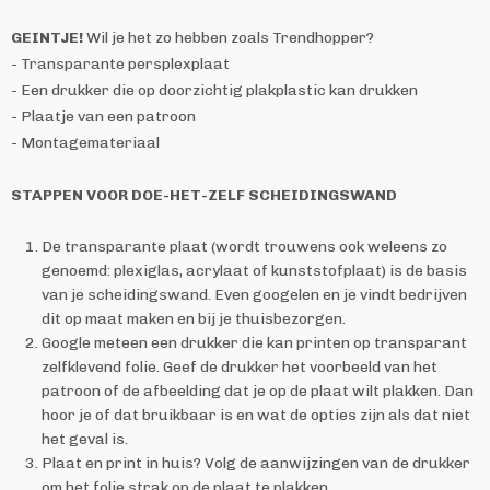
GEINTJE!
Wil je het zo hebben zoals Trendhopper?
- Transparante persplexplaat
- Een drukker die op doorzichtig plakplastic kan drukken
- Plaatje van een patroon
- Montagemateriaal
STAPPEN VOOR DOE-HET-ZELF SCHEIDINGSWAND
De transparante plaat (wordt trouwens ook weleens zo
genoemd: plexiglas, acrylaat of kunststofplaat) is de basis
van je scheidingswand. Even googelen en je vindt bedrijven
dit op maat maken en bij je thuisbezorgen.
Google meteen een drukker die kan printen op transparant
zelfklevend folie. Geef de drukker het voorbeeld van het
patroon of de afbeelding dat je op de plaat wilt plakken. Dan
hoor je of dat bruikbaar is en wat de opties zijn als dat niet
het geval is.
Plaat en print in huis? Volg de aanwijzingen van de drukker
om het folie strak op de plaat te plakken.