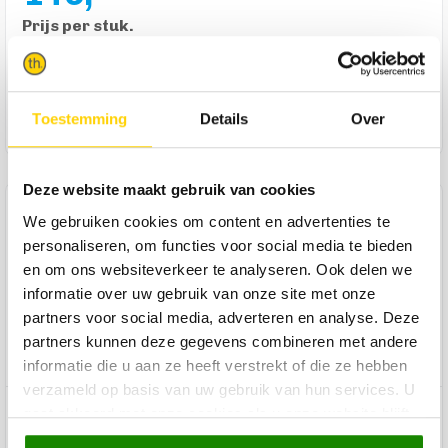
Prijs per stuk.
Product wordt per 2 verkocht.
In winkelmandje
Toestemming
Details
Over
Deze website maakt gebruik van cookies
Product omschrijving
We gebruiken cookies om content en advertenties te
personaliseren, om functies voor social media te bieden
Pretty! Eetkamerstoel Yuna is een sfeervolle en unieke
en om ons websiteverkeer te analyseren. Ook delen we
eetkamerstoel met een toffe kuip, een trendy bouclé stof en
een draaibare poot met zwarte finish. Deze variant heeft de
informatie over uw gebruik van onze site met onze
warme bruintint 'mousse' gekregen, maar Yuna is ook
partners voor social media, adverteren en analyse. Deze
verkrijgbaar in het wit (pearl) en beige (toffee). Afzonderlijk
partners kunnen deze gegevens combineren met andere
mooi, maar in combinatie prachtig!
informatie die u aan ze heeft verstrekt of die ze hebben
verzameld op basis van uw gebruik van hun services. U
gaat akkoord met onze cookies als u onze website blijft
Product specificaties
gebruiken.