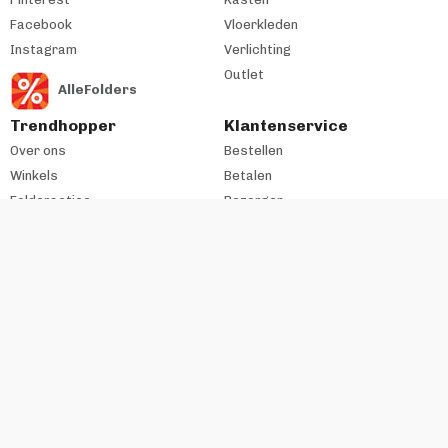
Facebook
Vloerkleden
Instagram
Verlichting
Outlet
AlleFolders
Trendhopper
Klantenservice
Over ons
Bestellen
Winkels
Betalen
Folderacties
Bezorgen
Cadeaukaart
Retourneren
Werken bij
Garantie & Onderhoud
Historie
All-in-House
Zakelijke klant
#trendhopperthuis
Ondernemer bij VME?
Contact
Copyright VME Nederland B.V. 2026