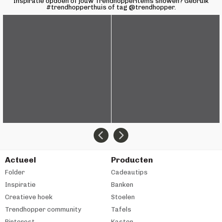
Inspiratie opdoen of jouw Trendhopperitems showen? Gebruik
#trendhopperthuis of tag @trendhopper.
Actueel
Producten
Folder
Cadeautips
Inspiratie
Banken
Creatieve hoek
Stoelen
Trendhopper community
Tafels
Pinterest
Kasten