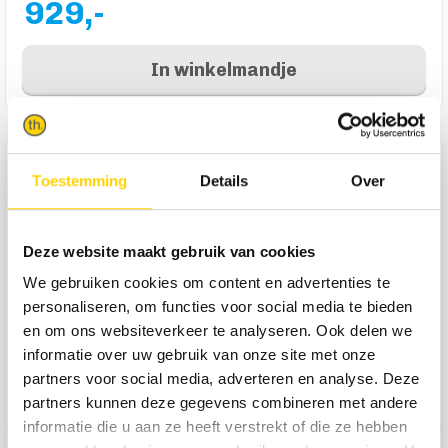
929,-
In winkelmandje
Product omschrijving
Toestemming
Details
Over
Wil jij een eettafel die je zo kunt samenstellen, zodat 'ie
perfect aansluit op de inrichting van jouw eetkamer? Maak
kennis met eettafel Haiko. Deze trendy tafel met afgeronde
Deze website maakt gebruik van cookies
hoeken is in de basis al bijzonder en maak je waanzinnig met
We gebruiken cookies om content en advertenties te
jouw stijlkeuzes. Je kiest namelijk zelf de afmeting, de
personaliseren, om functies voor social media te bieden
afwerking en de kleur van het blad. Bovendien kies je ook nog
en om ons websiteverkeer te analyseren. Ook delen we
jouw favoriete poot uit de diverse aangeboden poten.
informatie over uw gebruik van onze site met onze
Enthousiast? Stel dan nu jouw eigen exemplaar samen en
partners voor social media, adverteren en analyse. Deze
geniet van heerlijke maaltijden aan deze supersfeervolle
tafel!
partners kunnen deze gegevens combineren met andere
informatie die u aan ze heeft verstrekt of die ze hebben