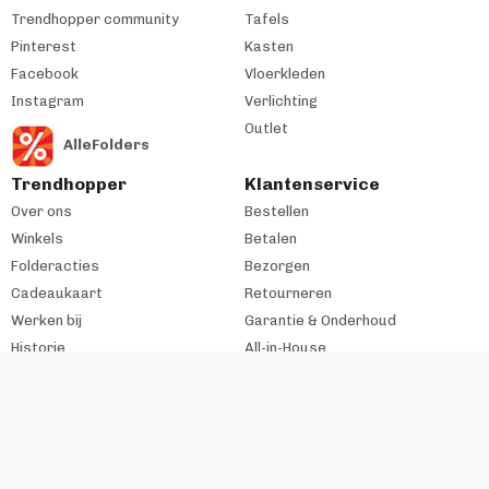
Trendhopper community
Tafels
Pinterest
Kasten
Facebook
Vloerkleden
Instagram
Verlichting
Outlet
AlleFolders
Trendhopper
Klantenservice
Over ons
Bestellen
Winkels
Betalen
Folderacties
Bezorgen
Cadeaukaart
Retourneren
Werken bij
Garantie & Onderhoud
Historie
All-in-House
Zakelijke klant
#trendhopperthuis
Ondernemer bij VME?
Contact