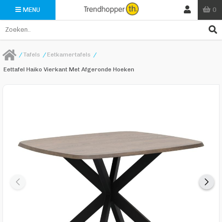
0
MENU
/
Tafels
/
Eetkamertafels
/
Eettafel Haiko Vierkant Met Afgeronde Hoeken