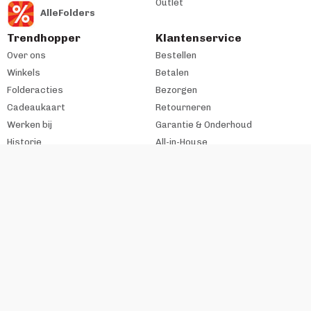
Outlet
AlleFolders
Trendhopper
Klantenservice
Over ons
Bestellen
Winkels
Betalen
Folderacties
Bezorgen
Cadeaukaart
Retourneren
Werken bij
Garantie & Onderhoud
Historie
All-in-House
Zakelijke klant
#trendhopperthuis
Ondernemer bij VME?
Contact
Copyright VME Nederland B.V. 2026
Algemene voorwaarden
Disclaimer
Realisatie webshop:
Flashpoint