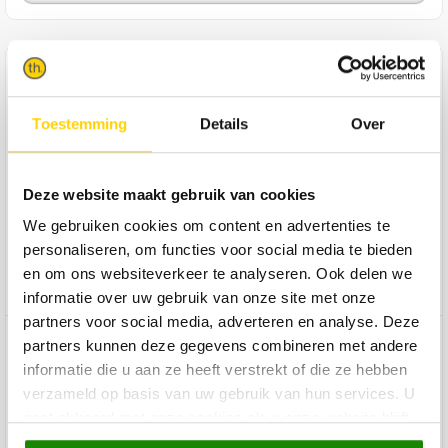
Product omschrijving
Ja, dit is dé perfecte fauteuil als je op zoek bent naar een
Toestemming
Details
Over
fauteuil waar je heel wat jaren mee vooruit kunt! De zit- en
rugvulling van Kiran bestaan namelijk uit polyether, wat
betekent dat je zit op een stevig, maar zacht exemplaar. Het
Deze website maakt gebruik van cookies
robuuste uiterlijk van fauteuil Kiran maakt 'm super
sfeervol en de zwart metalen poten geven de stoel een stoer
We gebruiken cookies om content en advertenties te
tintje. Deze fauteuil is 72x86x86 cm groot en is
personaliseren, om functies voor social media te bieden
verkrijgbaar in veel stoffen en kleuren, zodat hij goed past
en om ons websiteverkeer te analyseren. Ook delen we
bij de rest van je interieur. Een echte musthave!
informatie over uw gebruik van onze site met onze
partners voor social media, adverteren en analyse. Deze
Product specificaties
partners kunnen deze gegevens combineren met andere
informatie die u aan ze heeft verstrekt of die ze hebben
verzameld op basis van uw gebruik van hun services. U
Product reviews
gaat akkoord met onze cookies als u onze website blijft
gebruiken.