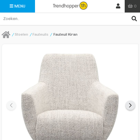
0
MENU
/
Stoelen
/
Fauteuils
/
Fauteuil Kiran