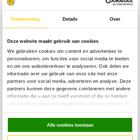
Productgroep Trendhopper
Banken
Afmeting bank BxDxH
343x218x79
Toestemming
Details
Over
Stofgroep bank
Extra stof
Stofnaam bank
Lewis
Deze website maakt gebruik van cookies
Opstelling bank
We gebruiken cookies om content en advertenties te
1,5-zits met arm links + 1 zits element + Hoekelement + 1
personaliseren, om functies voor social media te bieden
en om ons websiteverkeer te analyseren. Ook delen we
zits arm rechts
informatie over uw gebruik van onze site met onze
Aantal zitplaatsen bank
4
partners voor social media, adverteren en analyse. Deze
partners kunnen deze gegevens combineren met andere
Zitdiepte in cm bank
70
informatie die u aan ze heeft verstrekt of die ze hebben
Zithoogte in cm bank
45
verzameld op basis van uw gebruik van hun services. U
Armhoogte in cm bank
60
gaat akkoord met onze cookies als u onze website blijft
gebruiken.
Breedte armleuning in cm bank
30
Alle cookies toestaan
Materiaal poot bank
Plastic