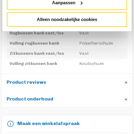
Aanpassen
Poot hoogte bank in cm
5
Poot kleur bank
Zwart
Alleen noodzakelijke cookies
Zitcomfort bank
Normaal
Rugkussen bank vast/los
Vast
Vulling rugkussen bank
Polyetherschuim
Zitkussens bank vast/los
Vast
Vulling zitkussen bank
Koudschuim
Product reviews
Product onderhoud
Maak een winkelafspraak