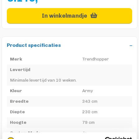
In winkelmandje
Product specificaties
Merk
Trendhopper
Levertijd
Minimale levertijd van 10 weken.
Kleur
Army
Breedte
343 cm
Diepte
230 cm
Hoogte
79 cm
Custom Made
Ja