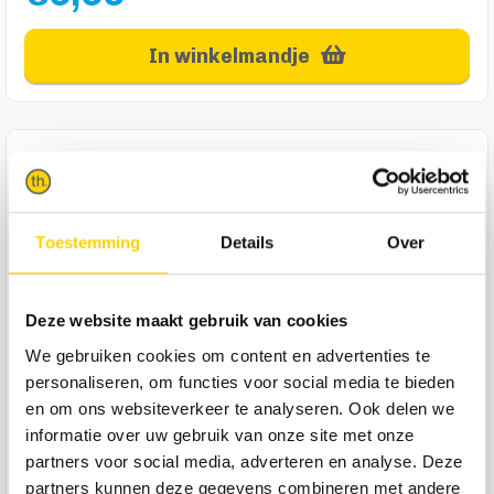
In winkelmandje
Product specificaties
Materiaal
Staal
Toestemming
Details
Over
Aantal haken
7 Haken
Merk
Trendhopper
Deze website maakt gebruik van cookies
Levertijd
We gebruiken cookies om content en advertenties te
Levertijd: 2-3 werkdagen
personaliseren, om functies voor social media te bieden
Kleur
Silky Taupe
en om ons websiteverkeer te analyseren. Ook delen we
informatie over uw gebruik van onze site met onze
Lengte
0 cm
partners voor social media, adverteren en analyse. Deze
Breedte
72 cm
partners kunnen deze gegevens combineren met andere