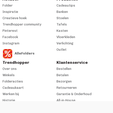
Folder
Cadeautips
Inspiratie
Banken
Creatieve hoek
Stoelen
Trendhopper community
Tafels
Pinterest
Kasten
Facebook
Vloerkleden
Instagram
Verlichting
Outlet
AlleFolders
Trendhopper
Klantenservice
Over ons
Bestellen
Winkels
Betalen
Folderacties
Bezorgen
Cadeaukaart
Retourneren
Werken bij
Garantie & Onderhoud
Historie
All-in-House
Zakelijke klant
#trendhopperthuis
Ondernemer bij VME?
Contact