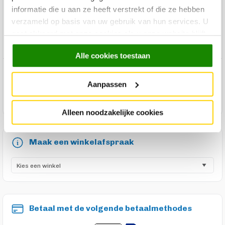
Diepte
7.5 cm
informatie die u aan ze heeft verstrekt of die ze hebben
verzameld op basis van uw gebruik van hun services. U
Hoogte
12 cm
gaat akkoord met onze cookies als u onze website blijft
Productgroep Trendhopper
Halaccessoires
gebruiken.
Alle cookies toestaan
Product reviews
Aanpassen
Product onderhoud
Alleen noodzakelijke cookies
Maak een winkelafspraak
Betaal met de volgende betaalmethodes