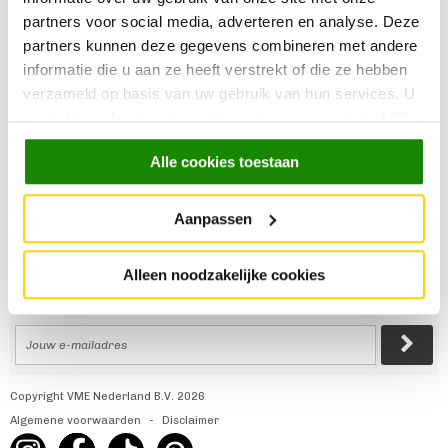
Instagram
Verlichting
partners voor social media, adverteren en analyse. Deze
Outlet
partners kunnen deze gegevens combineren met andere
AlleFolders
informatie die u aan ze heeft verstrekt of die ze hebben
Trendhopper
Klantenservice
verzameld op basis van uw gebruik van hun services. U
gaat akkoord met onze cookies als u onze website blijft
Over ons
Bestellen
gebruiken.
Winkels
Betalen
Alle cookies toestaan
Folderacties
Bezorgen
Cadeaukaart
Retourneren
Aanpassen
Werken bij
Garantie & Onderhoud
Historie
All-in-House
Zakelijke klant
#trendhopperthuis
Alleen noodzakelijke cookies
Ondernemer bij VME?
Contact
Copyright VME Nederland B.V. 2026
Algemene voorwaarden
Disclaimer