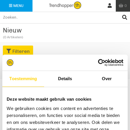
0
MENU
Nieuw
(0 Artikelen)
Filteren
Er zijn geen producten gevonden in deze categorie.
Toestemming
Details
Over
Actueel
Producten
Folder
Cadeautips
Inspiratie
Banken
Deze website maakt gebruik van cookies
Creatieve hoek
Stoelen
We gebruiken cookies om content en advertenties te
Trendhopper community
Tafels
personaliseren, om functies voor social media te bieden
Pinterest
Kasten
en om ons websiteverkeer te analyseren. Ook delen we
Facebook
Vloerkleden
informatie over uw gebruik van onze site met onze