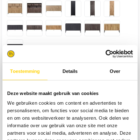
379,-
Toestemming
Details
Over
In winkelmandje
Deze website maakt gebruik van cookies
We gebruiken cookies om content en advertenties te
personaliseren, om functies voor social media te bieden
Product omschrijving
en om ons websiteverkeer te analyseren. Ook delen we
Heb jij (een oogje op) dressoir Gravure? Dan kun je hem nu
informatie over uw gebruik van onze site met onze
verhogen met deze losse opzetkast om er een volwaardige
partners voor social media, adverteren en analyse. Deze
wandkast van te maken! Gemaakt van eikenhout en