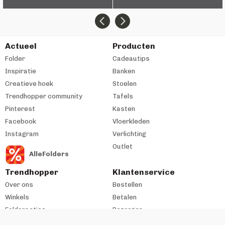
Actueel
Producten
Folder
Cadeautips
Inspiratie
Banken
Creatieve hoek
Stoelen
Trendhopper community
Tafels
Pinterest
Kasten
Facebook
Vloerkleden
Instagram
Verlichting
Outlet
AlleFolders
Trendhopper
Klantenservice
Over ons
Bestellen
Winkels
Betalen
Folderacties
Bezorgen
Cadeaukaart
Retourneren