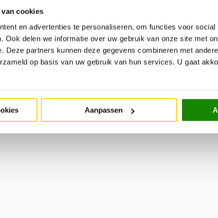
Ni
Cadeaukaart
Retourneren
 van cookies
Meld
Werken bij
Garantie & Onderhoud
aan
ent en advertenties te personaliseren, om functies voor social
Historie
All-in-House
. Ook delen we informatie over uw gebruik van onze site met on
Zakelijke klant
#trendhopperthuis
e. Deze partners kunnen deze gegevens combineren met andere i
Ondernemer bij VME?
Contact
erzameld op basis van uw gebruik van hun services. U gaat akk
Disclaimer
Cookie policy
ookies
Aanpassen
A