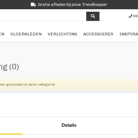
Gratis afhalen bij jouw Trendhopper
08
EN
VLOERKLEDEN
VERLICHTING
ACCESSOIRES
INSPIRA
ing
(0)
ten gevonden in deze categorie.
Trendhopper
Klantenservice
Vol
Over ons
Bestellen
Details
Winkels
Betalen
Folderacties
Bezorgen