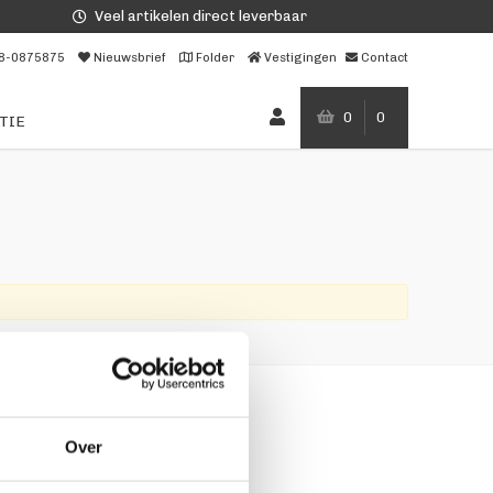
Veel artikelen direct leverbaar
8-0875875
Nieuwsbrief
Folder
Vestigingen
Contact
0
0
TIE
g ons
Over