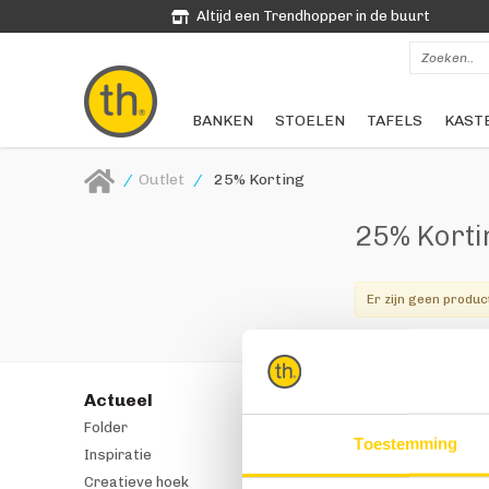
Altijd een Trendhopper in de buurt
BANKEN
STOELEN
TAFELS
KAST
/
Outlet
/
25% Korting
25% Kort
Er zijn geen produc
Actueel
Producten
Folder
Cadeautips
Toestemming
Inspiratie
Banken
Creatieve hoek
Stoelen