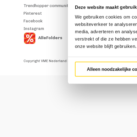
Trendhopper community
Tafels
Deze website maakt gebruik
Pinterest
Kasten
We gebruiken cookies om cont
Facebook
Vloerkleden
websiteverkeer te analyseren
Instagram
Verlichting
media, adverteren en analys
Outlet
AlleFolders
verstrekt of die ze hebben v
onze website blijft gebruiken.
Copyright VME Nederland B.V. 2026
Algemene voorwaarden
Alleen noodzakelijke c