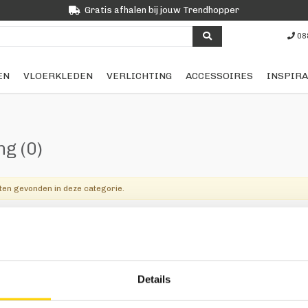
Gratis afhalen bij jouw Trendhopper
08
EN
VLOERKLEDEN
VERLICHTING
ACCESSOIRES
INSPIRA
ing
(0)
ten gevonden in deze categorie.
Trendhopper
Klantenservice
Vol
Over ons
Bestellen
Details
Winkels
Betalen
Folderacties
Bezorgen