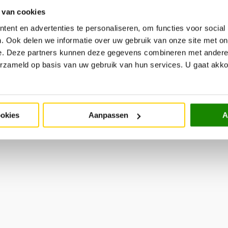
Ni
Cadeaukaart
Retourneren
 van cookies
Meld
Werken bij
Garantie & Onderhoud
aan
ent en advertenties te personaliseren, om functies voor social
Historie
All-in-House
. Ook delen we informatie over uw gebruik van onze site met on
Zakelijke klant
#trendhopperthuis
e. Deze partners kunnen deze gegevens combineren met andere i
Ondernemer bij VME?
Contact
erzameld op basis van uw gebruik van hun services. U gaat akk
Disclaimer
Cookie policy
ookies
Aanpassen
A