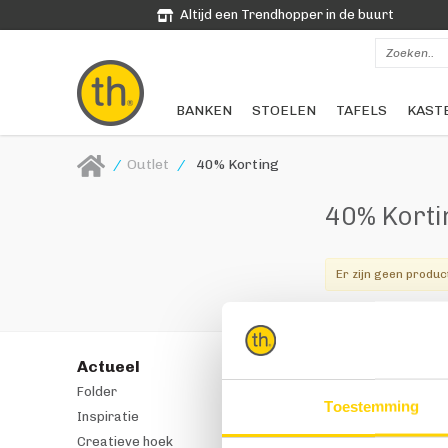
Altijd een Trendhopper in de buurt
BANKEN
STOELEN
TAFELS
KAST
/
Outlet
/
40% Korting
40% Kort
Er zijn geen produc
Actueel
Producten
Folder
Cadeautips
Toestemming
Inspiratie
Banken
Creatieve hoek
Stoelen