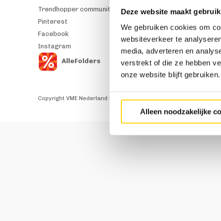
Trendhopper community
Tafels
Deze website maakt gebruik
Pinterest
Kasten
We gebruiken cookies om cont
Facebook
Vloerkleden
websiteverkeer te analyseren
Instagram
Verlichting
media, adverteren en analys
Outlet
AlleFolders
verstrekt of die ze hebben v
onze website blijft gebruiken.
Copyright VME Nederland B.V. 2026
Algemene voorwaarden
Alleen noodzakelijke c