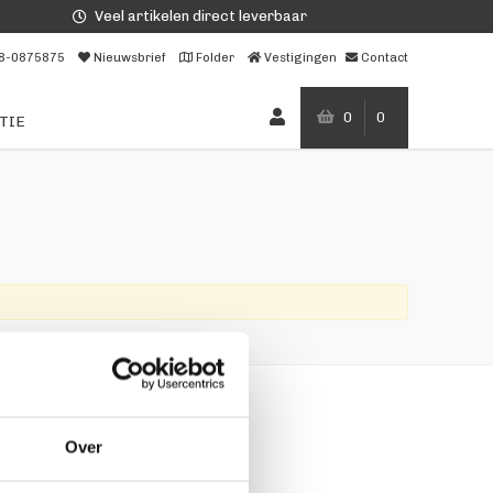
Veel artikelen direct leverbaar
8-0875875
Nieuwsbrief
Folder
Vestigingen
Contact
0
0
TIE
g ons
Over