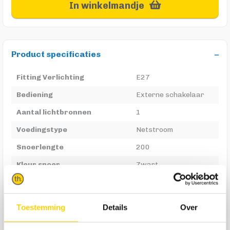
In winkelmandje
Product specificaties
Fitting Verlichting
E27
Bediening
Externe schakelaar
Aantal lichtbronnen
1
Voedingstype
Netstroom
Snoerlengte
200
Kleur snoer
Zwart
Lichtbron vervangbaar
Ja
Verstelmogelijkheden
Ja
Toestemming
Details
Over
Max. wattage
40