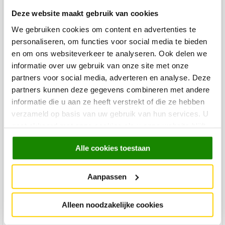
Voltage
220-240
Deze website maakt gebruik van cookies
Inclusief lichtbron
Nee
We gebruiken cookies om content en advertenties te
Sensor
Nee
personaliseren, om functies voor social media te bieden
en om ons websiteverkeer te analyseren. Ook delen we
Voor binnen of buiten
Binnen
informatie over uw gebruik van onze site met onze
Merk
NORDLUX
partners voor social media, adverteren en analyse. Deze
partners kunnen deze gegevens combineren met andere
Levertijd
informatie die u aan ze heeft verstrekt of die ze hebben
Levertijd: 2-3 werkdagen
verzameld op basis van uw gebruik van hun services. U
Kleur
Terracotta
gaat akkoord met onze cookies als u onze website blijft
gebruiken.
Lengte
5.2 cm
Alle cookies toestaan
Breedte
9 cm
Hoogte
9 cm
Aanpassen
Custom Made
Nee
Alleen noodzakelijke cookies
Montage
Gemonteerd