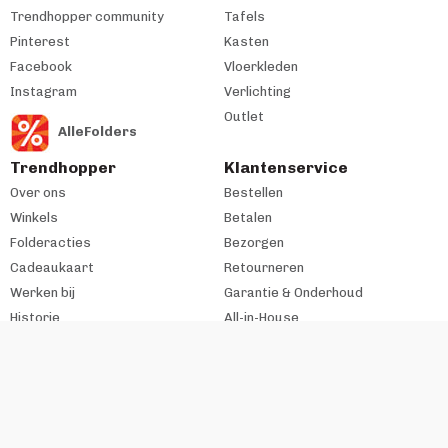
Trendhopper community
Tafels
Pinterest
Kasten
Facebook
Vloerkleden
Instagram
Verlichting
Outlet
AlleFolders
Trendhopper
Klantenservice
Over ons
Bestellen
Winkels
Betalen
Folderacties
Bezorgen
Cadeaukaart
Retourneren
Werken bij
Garantie & Onderhoud
Historie
All-in-House
Zakelijke klant
#trendhopperthuis
Ondernemer bij VME?
Contact