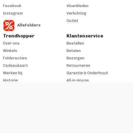
Facebook
Vloerkleden
Instagram
Verlichting
Outlet
AlleFolders
Trendhopper
Klantenservice
Over ons
Bestellen
Winkels
Betalen
Folderacties
Bezorgen
Cadeaukaart
Retourneren
Werken bij
Garantie & Onderhoud
Historie
All-in-House
Zakelijke klant
#trendhopperthuis
Ondernemer bij VME?
Contact
Copyright VME Nederland B.V. 2026
Algemene voorwaarden
Disclaimer