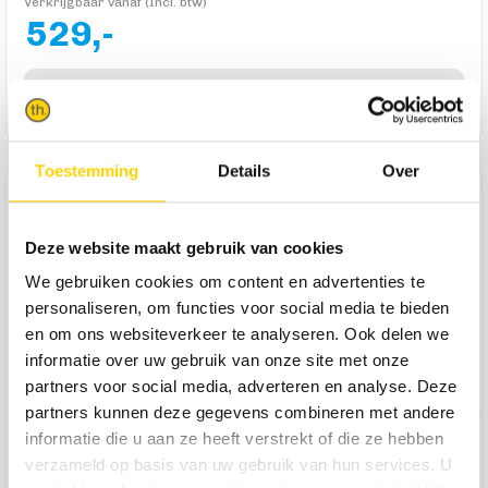
Verkrijgbaar vanaf (Incl. btw)
529,-
In winkelmandje
Toestemming
Details
Over
Product omschrijving
Salontafel Luna Rechthoek is een modern industrieel tafeltje
Deze website maakt gebruik van cookies
dat volledige personalisatie biedt. Kies de gewenste
We gebruiken cookies om content en advertenties te
afmeting, bladkleur en poot. Met diverse opties creëer je
personaliseren, om functies voor social media te bieden
jouw unieke Luna salontafel, perfect passend bij je living. Is
en om ons websiteverkeer te analyseren. Ook delen we
deze vorm niet helemaal wat je zoekt? Luna is verkrijgbaar
informatie over uw gebruik van onze site met onze
in meerdere vormen, zodat er voor ieder wat wils bij zit!
Eenvoudig online te bestellen of in de winkels te verkrijgen.
partners voor social media, adverteren en analyse. Deze
partners kunnen deze gegevens combineren met andere
informatie die u aan ze heeft verstrekt of die ze hebben
Product specificaties
verzameld op basis van uw gebruik van hun services. U