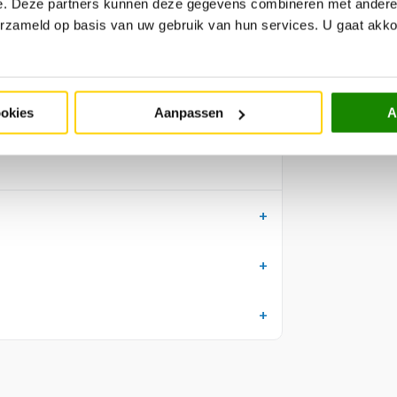
e. Deze partners kunnen deze gegevens combineren met andere i
erzameld op basis van uw gebruik van hun services. U gaat akk
pper meubel zijn de stof en kleur een
B
id om gratis stofstalen bij ons aan te
ijken. Let op! De kleuren op het scherm kunnen
ookies
Aanpassen
A
 advies over de juiste bekleding of het beste
r onze Trendhopperwinkels, zij kunnen je