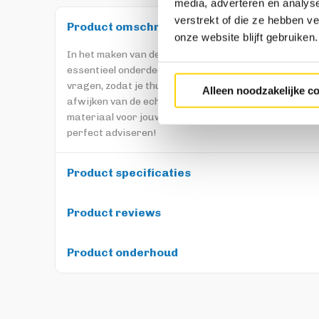
media, adverteren en analys
verstrekt of die ze hebben v
Product omschrijving
onze website blijft gebruiken.
In het maken van de keuze voor jouw perfecte Trendho
essentieel onderdeel. Daarom bieden wij de mogelijkhe
vragen, zodat je thuis nog even kunt voelen en vergel
Alleen noodzakelijke c
afwijken van de echte materialen. Voor een uitgebreid
materiaal voor jouw meubel verwijzen wij je door naa
perfect adviseren!
Product specificaties
Product reviews
Product onderhoud