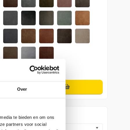
tis
In winkelmandje
Over
aak een winkelafspraak
 media te bieden en om ons
ze partners voor social