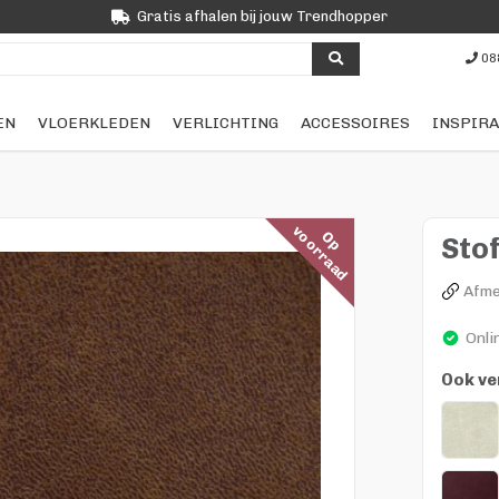
Gratis afhalen bij jouw Trendhopper
08
EN
VLOERKLEDEN
VERLICHTING
ACCESSOIRES
INSPIRA
v
d
O
p
o
o
r
r
a
a
Stof
Afme
Onli
Ook ve