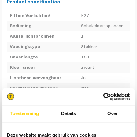
Product specificaties
Fitting Verlichting
E27
Bediening
Schakelaar op snoer
Aantal lichtbronnen
1
Voedingstype
Stekker
Snoerlengte
150
Kleur snoer
Zwart
Lichtbron vervangbaar
Ja
Verstelmogelijkheden
Nee
Max. wattage
40
Voltage
220-240
Toestemming
Details
Over
Inclusief lichtbron
Nee
Sensor
Nee
Deze website maakt gebruik van cookies