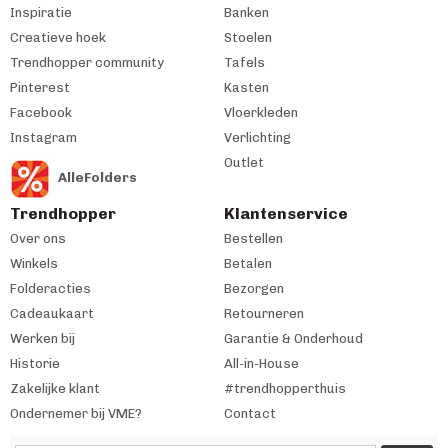
Inspiratie
Banken
Creatieve hoek
Stoelen
Trendhopper community
Tafels
Pinterest
Kasten
Facebook
Vloerkleden
Instagram
Verlichting
Outlet
AlleFolders
Trendhopper
Klantenservice
Over ons
Bestellen
Winkels
Betalen
Folderacties
Bezorgen
Cadeaukaart
Retourneren
Werken bij
Garantie & Onderhoud
Historie
All-in-House
Zakelijke klant
#trendhopperthuis
Ondernemer bij VME?
Contact