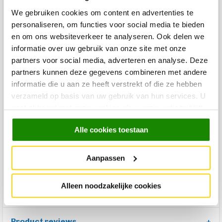
Voor binnen of buiten
Binnen
We gebruiken cookies om content en advertenties te
Merk
NORDLUX
personaliseren, om functies voor social media te bieden
en om ons websiteverkeer te analyseren. Ook delen we
Levertijd
informatie over uw gebruik van onze site met onze
Levertijd: 2-3 werkdagen
partners voor social media, adverteren en analyse. Deze
partners kunnen deze gegevens combineren met andere
Kleur
Zwart
informatie die u aan ze heeft verstrekt of die ze hebben
Lengte
26 cm
verzameld op basis van uw gebruik van hun services. U
Breedte
26 cm
gaat akkoord met onze cookies als u onze website blijft
gebruiken.
Hoogte
40 cm
Alle cookies toestaan
Custom Made
Nee
Montage
Gemonteerd
Aanpassen
Productgroep Trendhopper
Alleen noodzakelijke cookies
Bureau- en tafellampen
Product reviews