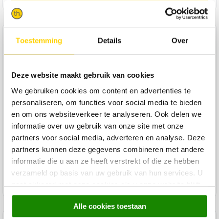
Product specificaties
Toestemming
Details
Over
Merk
Trendhopper
Deze website maakt gebruik van cookies
Lengte
12 cm
We gebruiken cookies om content en advertenties te
Breedte
12 cm
personaliseren, om functies voor social media te bieden
Hoogte
12.5 cm
en om ons websiteverkeer te analyseren. Ook delen we
Productgroep Trendhopper
Woonaccessoires
informatie over uw gebruik van onze site met onze
partners voor social media, adverteren en analyse. Deze
partners kunnen deze gegevens combineren met andere
Product reviews
informatie die u aan ze heeft verstrekt of die ze hebben
verzameld op basis van uw gebruik van hun services. U
Product onderhoud
gaat akkoord met onze cookies als u onze website blijft
gebruiken.
Alle cookies toestaan