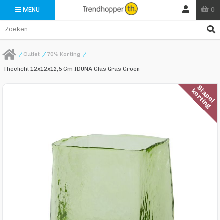
0
MENU
/
Outlet
/
70% Korting
/
Theelicht 12x12x12,5 Cm IDUNA Glas Gras Groen
S
a
p
e
l
o
r
t
i
n
t
k
g