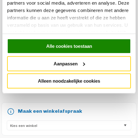
schoon te maken met een vochtige doek. Een onzichtbaar,
partners voor social media, adverteren en analyse. Deze
maar o zo fijn detail is de softclose, waardoor deuren en
partners kunnen deze gegevens combineren met andere
lade van tv-meubel Gaya altijd rustig sluiten. Tv-meubel Gaya
informatie die u aan ze heeft verstrekt of die ze hebben
heeft naast het open vak 3 deuren en 1 lade. Gebruik de kast
verzameld op basis van uw gebruik van hun services. U
als tv-meubel, laag dressoir of originele lage roomdivider in
gaat akkoord met onze cookies als u onze website blijft
je woonkamer!
gebruiken.
Alle cookies toestaan
Product specificaties
Aanpassen
Product reviews
Alleen noodzakelijke cookies
Product onderhoud
Maak een winkelafspraak