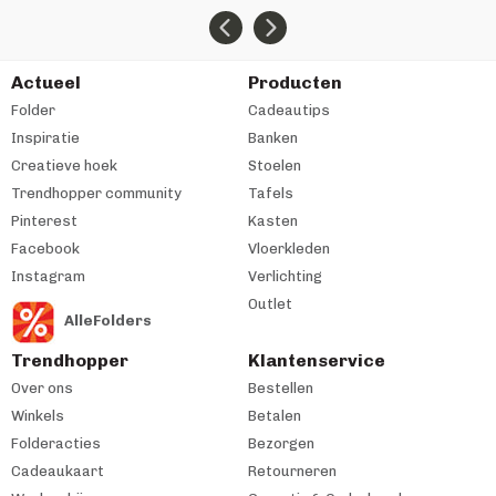
Actueel
Producten
Folder
Cadeautips
Inspiratie
Banken
Creatieve hoek
Stoelen
Trendhopper community
Tafels
Pinterest
Kasten
Facebook
Vloerkleden
Instagram
Verlichting
Outlet
AlleFolders
Trendhopper
Klantenservice
Over ons
Bestellen
Winkels
Betalen
Folderacties
Bezorgen
Cadeaukaart
Retourneren