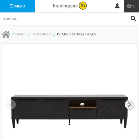
0
MENU
/
Kasten
/
Tv-Meubels
/
Tv-Meubel Gaya Large