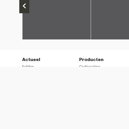
Actueel
Producten
Folder
Cadeautips
Inspiratie
Banken
Creatieve hoek
Stoelen
Trendhopper community
Tafels
Pinterest
Kasten
Facebook
Vloerkleden
Instagram
Verlichting
Outlet
AlleFolders