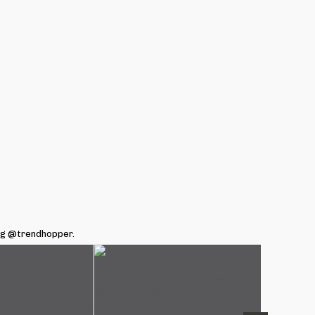
ag @trendhopper.