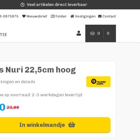
Veel artikelen direct leverbaar
8-0875875
Nieuwsbrief
Folder
Vestigingen
Contact
0
0
TIE
s Nuri 22,5cm hoog
tingen en details
ne op voorraad: 2-3 werkdagen levertijd
0
23,99
In winkelmandje