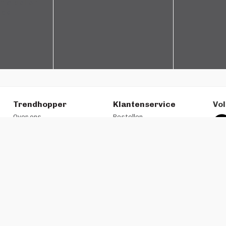
Trendhopper
Klantenservice
Vol
Over ons
Bestellen
Winkels
Betalen
Folderacties
Bezorgen
Ni
Cadeaukaart
Retourneren
Meld
Werken bij
Garantie & Onderhoud
aan
Historie
All-in-House
Zakelijke klant
#trendhopperthuis
Ondernemer bij VME?
Contact