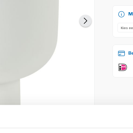
M
B
Vergroot afbeelding