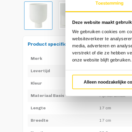
Toestemming
Deze website maakt gebruik
We gebruiken cookies om cont
websiteverkeer te analyseren
Product specificaties
media, adverteren en analys
verstrekt of die ze hebben v
Merk
Light & Living
onze website blijft gebruiken.
Levertijd
Levertijd: 2-3 
Alleen noodzakelijke c
Kleur
Wit
Materiaal Basis
Fijn keramiek
Lengte
17 cm
Breedte
17 cm