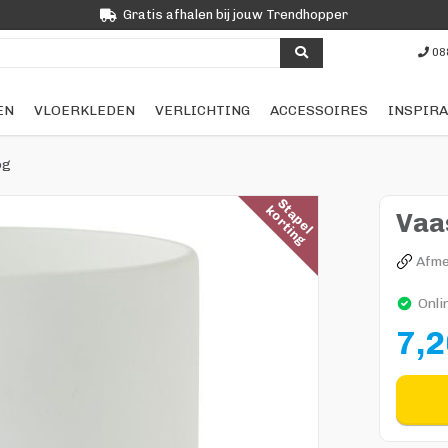
Gratis afhalen bij jouw Trendhopper
08
EN
VLOERKLEDEN
VERLICHTING
ACCESSOIRES
INSPIRA
og
S
a
p
e
l
o
r
t
i
n
t
k
g
Vaa
Afme
Onli
7,2