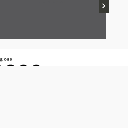
g ons
euwsbrief
 je aan voor onze nieuwsbrief en ontvang €5 korting op je
koop!