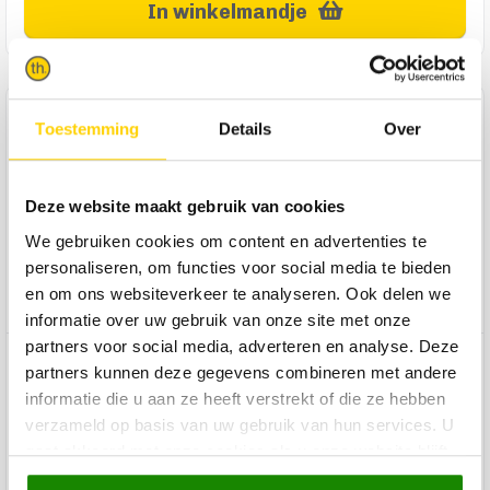
In winkelmandje
Product omschrijving
Toestemming
Details
Over
Het Check vloerkleed van Trendhopper in de kleuren wit en
lichtgrjis is helemaal van nu. Het speelse ‘checkered’
patroon, geïnspireerd op een dambord, maakt het kleed
Deze website maakt gebruik van cookies
sfeervol en modern. Lekker zacht aan de voeten en ideaal om
We gebruiken cookies om content en advertenties te
je woonkamer mee op te vrolijken! Check is 160x230 cm
personaliseren, om functies voor social media te bieden
groot en is gemaakt van 80% gerecycled polyester en 20%
en om ons websiteverkeer te analyseren. Ook delen we
polyester. Voor een groot deel duurzaam dus!
informatie over uw gebruik van onze site met onze
partners voor social media, adverteren en analyse. Deze
Product specificaties
partners kunnen deze gegevens combineren met andere
informatie die u aan ze heeft verstrekt of die ze hebben
Product reviews
verzameld op basis van uw gebruik van hun services. U
gaat akkoord met onze cookies als u onze website blijft
gebruiken.
Product onderhoud