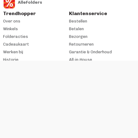
AlleFolders
Trendhopper
Klantenservice
Over ons
Bestellen
Winkels
Betalen
Folderacties
Bezorgen
Cadeaukaart
Retourneren
Werken bij
Garantie & Onderhoud
Historie
All-in-House
Zakelijke klant
#trendhopperthuis
Ondernemer bij VME?
Contact
Copyright VME Nederland B.V. 2026
Algemene voorwaarden
Disclaimer
Realisatie webshop:
Flashpoint