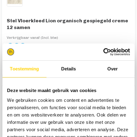
Stel Vloerkleed Lion organisch gespiegeld creme
12 samen
Verkrijgbaar vanaf (Incl. btw)
399,-
In winkelmandje
Toestemming
Details
Over
Deze website maakt gebruik van cookies
Product specificaties
We gebruiken cookies om content en advertenties te
Materiaal vloerkleed
100% Polyester
personaliseren, om functies voor social media te bieden
en om ons websiteverkeer te analyseren. Ook delen we
Geschikt Binnen/Buiten
Binnen
informatie over uw gebruik van onze site met onze
Merk
Trendhopper
partners voor social media, adverteren en analyse. Deze
partners kunnen deze gegevens combineren met andere