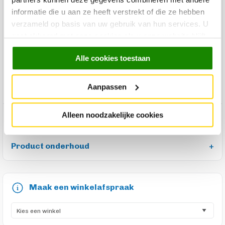
Kleur
Creme
informatie die u aan ze heeft verstrekt of die ze hebben
Materiaal Basis
100% polyester
verzameld op basis van uw gebruik van hun services. U
Custom Made
Ja
gaat akkoord met onze cookies als u onze website blijft
gebruiken.
Productgroep Trendhopper
Vloerkleden
Alle cookies toestaan
Vorm vloerkleed
Organisch gespiegeld
Aanpassen
Dessin vloerkleed
Effen
Alleen noodzakelijke cookies
Product reviews
Product onderhoud
Maak een winkelafspraak