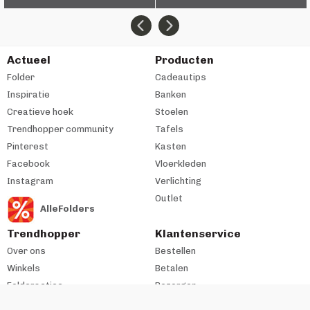
Actueel
Producten
Folder
Cadeautips
Inspiratie
Banken
Creatieve hoek
Stoelen
Trendhopper community
Tafels
Pinterest
Kasten
Facebook
Vloerkleden
Instagram
Verlichting
Outlet
AlleFolders
Trendhopper
Klantenservice
Over ons
Bestellen
Winkels
Betalen
Folderacties
Bezorgen
Cadeaukaart
Retourneren