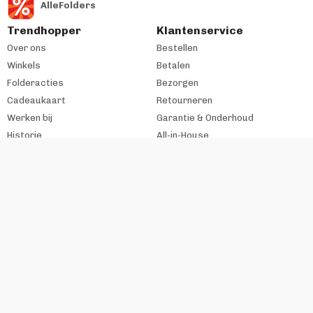
AlleFolders
Trendhopper
Klantenservice
Over ons
Bestellen
Winkels
Betalen
Folderacties
Bezorgen
Cadeaukaart
Retourneren
Werken bij
Garantie & Onderhoud
Historie
All-in-House
Zakelijke klant
#trendhopperthuis
Ondernemer bij VME?
Contact
Copyright VME Nederland B.V. 2026
Algemene voorwaarden
Disclaimer
Realisatie webshop:
Flashpoint