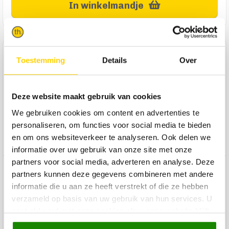
In winkelmandje
Product omschrijving
Toestemming
Details
Over
Op zoek naar een rechthoekig vloerkleed met een moderne,
warme uitstraling? Get to know Moby. Moby is versierd met
een grafisch, roestkleurig patroon tegen een crèmekleurige
Deze website maakt gebruik van cookies
ondergrond. Dit tijdloze vloerkleed is 160x230 cm en is
We gebruiken cookies om content en advertenties te
gemaakt van 80% gerecycled polyester en 20% normaal
personaliseren, om functies voor social media te bieden
polyester. Met Moby leg je dus een duurzamer vloerkleed op
en om ons websiteverkeer te analyseren. Ook delen we
de grond. Een echte win-win dus!
informatie over uw gebruik van onze site met onze
partners voor social media, adverteren en analyse. Deze
Product specificaties
partners kunnen deze gegevens combineren met andere
informatie die u aan ze heeft verstrekt of die ze hebben
Product reviews
verzameld op basis van uw gebruik van hun services. U
gaat akkoord met onze cookies als u onze website blijft
gebruiken.
Product onderhoud