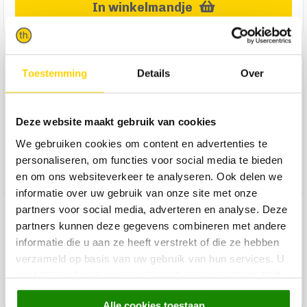
In winkelmandje
Product omschrijving
Toestemming
Details
Over
Meet Molly. Molly is een rechthoekig vloerkleed van 200x290
cm dat is versierd met een wit-roestkleurig patroon tegen
Deze website maakt gebruik van cookies
een crèmekleurige ondergrond. Lekker zacht en warm aan je
We gebruiken cookies om content en advertenties te
voeten en ook nog eens voor een heel groot deel duurzaam.
Molly is namelijk gemaakt van 80% gerecycled polyester. Een
personaliseren, om functies voor social media te bieden
gezellige en verantwoorde keuze voor op je vloer dus!
en om ons websiteverkeer te analyseren. Ook delen we
informatie over uw gebruik van onze site met onze
partners voor social media, adverteren en analyse. Deze
Product specificaties
partners kunnen deze gegevens combineren met andere
informatie die u aan ze heeft verstrekt of die ze hebben
Product reviews
verzameld op basis van uw gebruik van hun services. U
gaat akkoord met onze cookies als u onze website blijft
Product onderhoud
gebruiken.
Alle cookies toestaan