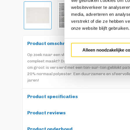
We gebruiken cookies om cont
websiteverkeer te analyseren
media, adverteren en analys
verstrekt of die ze hebben v
onze website blijft gebruiken.
Product omschrijving
Alleen noodzakelijke c
Op zoek naar een vloerkleed met een rustige look, ma
compleet maakt? Dan is vloerkleed Nate wat je zoekt
cm groot is versierd met een ton-sur-ton geblokt pa
20% normaal polyester. Een duurzamere en sfeervolle
jaren!
Product specificaties
Product reviews
Product onderhoud