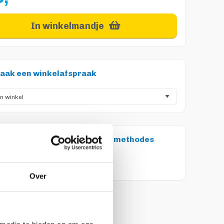
In winkelmandje
aak een winkelafspraak
etaal met de volgende betaalmethodes
Over