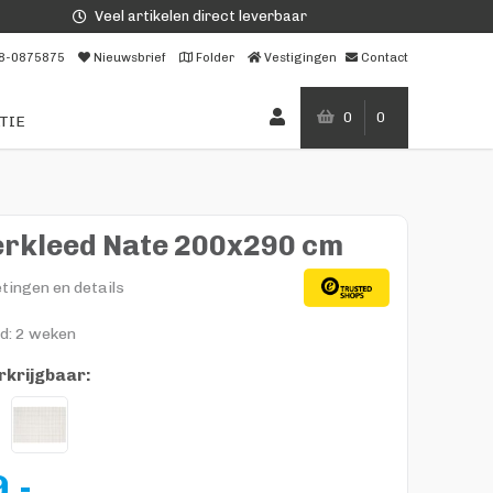
Veel artikelen direct leverbaar
8-0875875
Nieuwsbrief
Folder
Vestigingen
Contact
0
0
TIE
erkleed Nate 200x290 cm
tingen en details
jd: 2 weken
rkrijgbaar:
,-