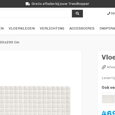
Gratis afhalen bij jouw Trendhopper
08
EN
VLOERKLEDEN
VERLICHTING
ACCESSOIRES
INSPIRA
 200x290 Cm
Vlo
Afme
Leverti
Ook ve
469