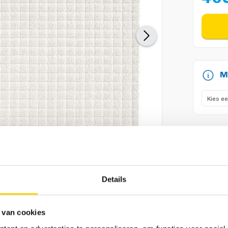
M
B
Details
Vergroot afbeelding
 van cookies