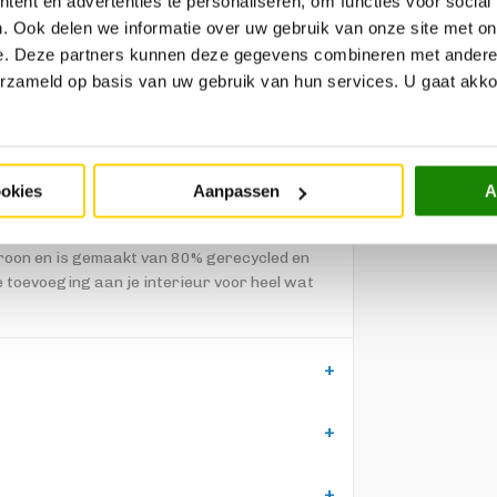
ent en advertenties te personaliseren, om functies voor social
. Ook delen we informatie over uw gebruik van onze site met on
e. Deze partners kunnen deze gegevens combineren met andere i
erzameld op basis van uw gebruik van hun services. U gaat akk
ookies
Aanpassen
A
ar die jouw interieur op een mooie manier
. Dit crèmekleurige vloerkleed van 200x290
troon en is gemaakt van 80% gerecycled en
 toevoeging aan je interieur voor heel wat