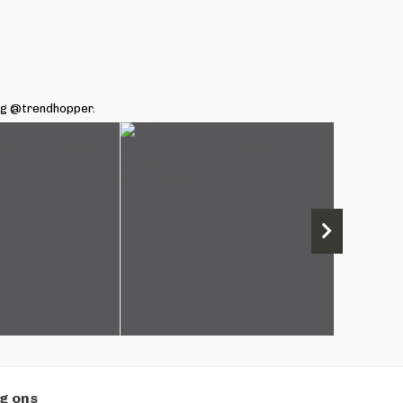
ag @trendhopper.
g ons