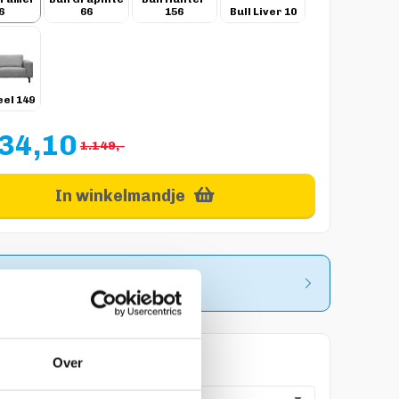
6
66
156
Bull Liver 10
eel 149
34,10
1.149,-
In winkelmandje
estel een stofstaal
aak een winkelafspraak
Over