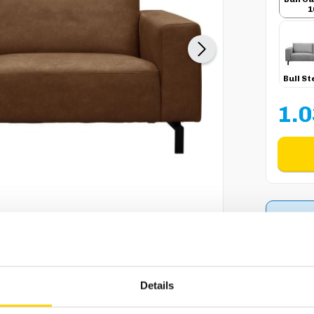
1
Bull St
1.0
B
M
Vergroot afbeelding
Details