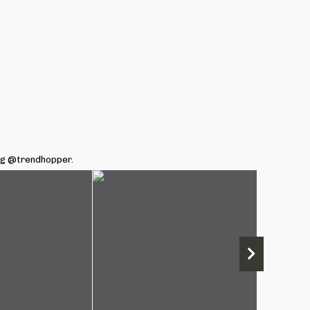
ag @trendhopper.