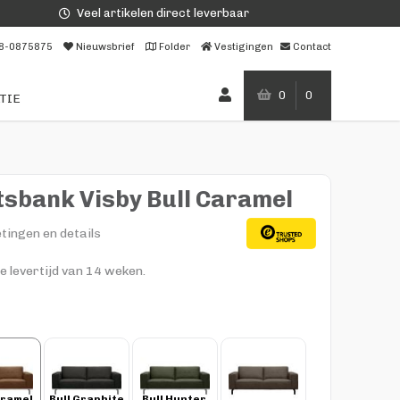
Veel artikelen direct leverbaar
8-0875875
Nieuwsbrief
Folder
Vestigingen
Contact
0
0
TIE
itsbank Visby Bull Caramel
tingen en details
e levertijd van 14 weken.
ramel 
Bull Graphite 
Bull Hunter 