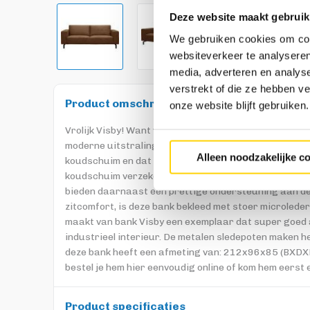
Deze website maakt gebruik
We gebruiken cookies om cont
websiteverkeer te analyseren
media, adverteren en analys
verstrekt of die ze hebben v
Product omschrijving
onze website blijft gebruiken.
Vrolijk Visby! Want van deze 3-zitsbank word je vanz
moderne uitstraling ook nog eens een goed zitcomfort 
Alleen noodzakelijke c
koudschuim en dat zorgt voor een veerkrachtige, med
koudschuim verzekerd van een lange levensduur. De
bieden daarnaast een prettige ondersteuning aan de r
zitcomfort, is deze bank bekleed met stoer microleder
maakt van bank Visby een exemplaar dat super goed aa
industrieel interieur. De metalen sledepoten maken h
deze bank heeft een afmeting van: 212x96x85 (BXDXH).
bestel je hem hier eenvoudig online of kom hem eerst 
Product specificaties