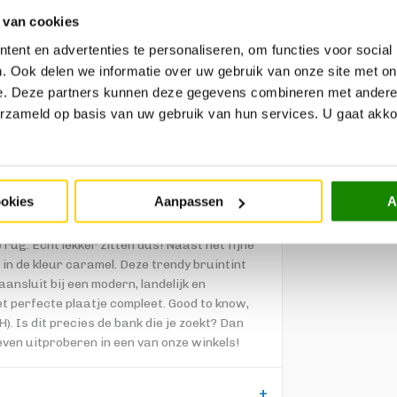
 van cookies
ent en advertenties te personaliseren, om functies voor social
. Ook delen we informatie over uw gebruik van onze site met on
B
e. Deze partners kunnen deze gegevens combineren met andere i
erzameld op basis van uw gebruik van hun services. U gaat akk
elf blij. Waarom? Omdat deze bank met een
heeft! De zitting is namelijk gevuld met
ookies
Aanpassen
A
ium-stevige zit. Bovendien ben je met
 met polyetherschuim gevulde rugkussens
ug. Echt lekker zitten dus! Naast het fijne
 in de kleur caramel. Deze trendy bruintint
nsluit bij een modern, landelijk en
et perfecte plaatje compleet. Good to know,
 Is dit precies de bank die je zoekt? Dan
even uitproberen in een van onze winkels!