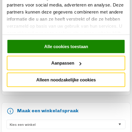
bovenkant 77 cm. Eettafel Luna Deens Ovaal is er ook in
partners voor social media, adverteren en analyse. Deze
meerdere vormen. Handig toch, die flexibele woonconcepten
partners kunnen deze gegevens combineren met andere
van Trendhopper? Want zo is er altijd een Luna-eettafel die
informatie die u aan ze heeft verstrekt of die ze hebben
perfect past in jouw eetgedeelte! Stel jouw eigen Luna
verzameld op basis van uw gebruik van hun services. U
eettafel samen en bestel hem in de webshop of kom langs in
gaat akkoord met onze cookies als u onze website blijft
een van onze winkels.
gebruiken.
Alle cookies toestaan
Product specificaties
Aanpassen
Product reviews
Alleen noodzakelijke cookies
Product onderhoud
Maak een winkelafspraak