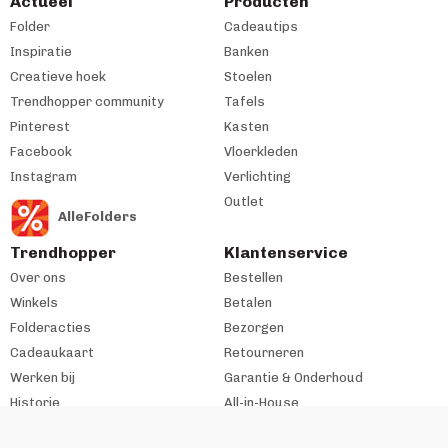
Actueel
Producten
Folder
Cadeautips
Inspiratie
Banken
Creatieve hoek
Stoelen
Trendhopper community
Tafels
Pinterest
Kasten
Facebook
Vloerkleden
Instagram
Verlichting
Outlet
AlleFolders
Trendhopper
Klantenservice
Over ons
Bestellen
Winkels
Betalen
Folderacties
Bezorgen
Cadeaukaart
Retourneren
Werken bij
Garantie & Onderhoud
Historie
All-in-House
Zakelijke klant
#trendhopperthuis