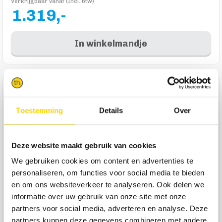
Verkrijgbaar vanaf (Incl. btw)
1.319,-
In winkelmandje
Product omschrijving
Eettafel Luna Organisch is een moderne eettafel die je zelf
Toestemming
Details
Over
naar wens maakt: kies de afmeting en de kleur van het blad
en kies jouw favoriete poot. En weet je wat nu zo tof is? Van
al die opties zijn er genoeg variaties voor het creëren van
Deze website maakt gebruik van cookies
jouw perfecte Luna eettafel. Zo kies je jouw geschikte
We gebruiken cookies om content en advertenties te
afmeting, kies je uit diverse gave poten en zijn er qua
personaliseren, om functies voor social media te bieden
kleuren voor het tafelblad ook genoeg keuzes om de tafel
en om ons websiteverkeer te analyseren. Ook delen we
naadloos aan te laten sluiten bij de rest van je interieur.
informatie over uw gebruik van onze site met onze
Eettafel Luna Organisch is er ook in meerdere trendy
vormen. Fijn toch? Want zo is er altijd een Luna eettafel die
partners voor social media, adverteren en analyse. Deze
perfect past in jouw eethoek! Stel jouw eigen organische
partners kunnen deze gegevens combineren met andere