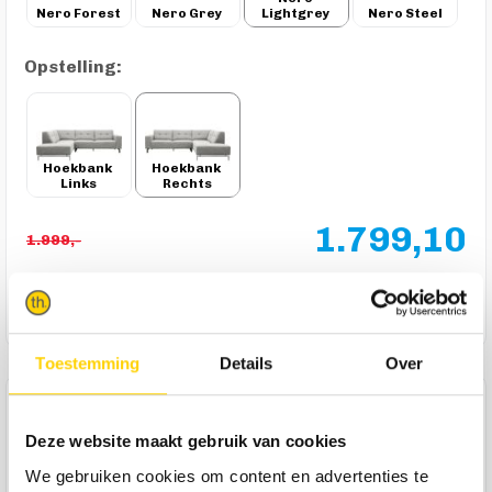
Nero Forest
Nero Grey
Lightgrey
Nero Steel
Opstelling:
Hoekbank 
Hoekbank 
Links
Rechts
1.799,10
1.999,-
In winkelmandje
Toestemming
Details
Over
Product omschrijving
Deze website maakt gebruik van cookies
Als je op zoek bent naar een comfortabele bank met een
modern design die jarenlang meegaat, dan zit je met bank
We gebruiken cookies om content en advertenties te