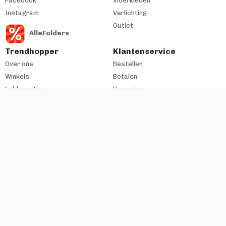
Facebook
Vloerkleden
Instagram
Verlichting
Outlet
AlleFolders
Trendhopper
Klantenservice
Over ons
Bestellen
Winkels
Betalen
Folderacties
Bezorgen
Cadeaukaart
Retourneren
Werken bij
Garantie & Onderhoud
Historie
All-in-House
Zakelijke klant
#trendhopperthuis
Ondernemer bij VME?
Contact
Copyright VME Nederland B.V. 2026
Algemene voorwaarden
Disclaimer