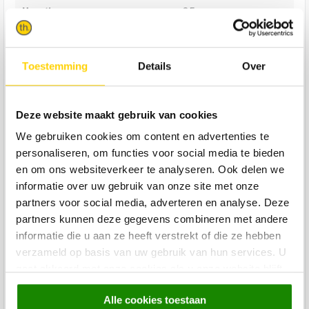
Hoogte
85 cm
Custom Made
Ja
Productgroep Trendhopper
Banken
Toestemming
Details
Over
Afmeting bank BxDxH
343x267x85
Stofgroep bank
Actie stof
Deze website maakt gebruik van cookies
Stofnaam bank
Nero
We gebruiken cookies om content en advertenties te
Stofkleur bank
Lightgrey
personaliseren, om functies voor social media te bieden
en om ons websiteverkeer te analyseren. Ook delen we
Opstelling bank
informatie over uw gebruik van onze site met onze
Longchair links + 2,5-zits + 2,5-zits met arm rechts
partners voor social media, adverteren en analyse. Deze
partners kunnen deze gegevens combineren met andere
Aantal zitplaatsen bank
9
informatie die u aan ze heeft verstrekt of die ze hebben
Zitdiepte in cm bank
58
verzameld op basis van uw gebruik van hun services. U
Zithoogte in cm bank
47
gaat akkoord met onze cookies als u onze website blijft
gebruiken.
Armhoogte in cm bank
63
Alle cookies toestaan