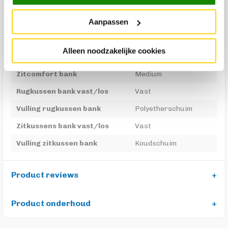
Breedte armleuning in cm bank
21
Aanpassen
Materiaal poot bank
Metaal
Poot hoogte bank in cm
16
Alleen noodzakelijke cookies
Poot kleur bank
Zwart
Zitcomfort bank
Medium
Rugkussen bank vast/los
Vast
Vulling rugkussen bank
Polyetherschuim
Zitkussens bank vast/los
Vast
Vulling zitkussen bank
Koudschuim
Product reviews
Product onderhoud