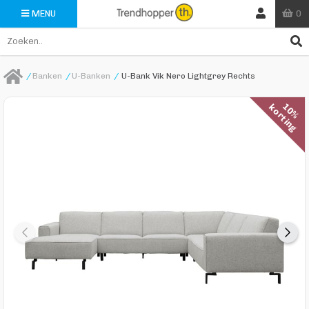
0
MENU
/
Banken
/
U-Banken
/
U-Bank Vik Nero Lightgrey Rechts
1
0
%
k
o
r
t
i
n
g