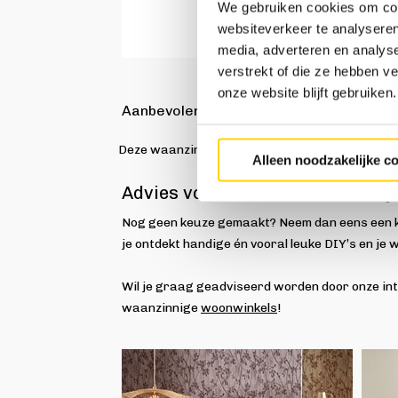
We gebruiken cookies om cont
websiteverkeer te analyseren
media, adverteren en analys
3-zitsbank
verstrekt of die ze hebben v
onze website blijft gebruiken.
Aanbevolen banken
Deze waanzinnige banken zijn op dit moment su
Alleen noodzakelijke c
Advies voor de zoektocht naar
Nog geen keuze gemaakt? Neem dan eens een k
je ontdekt handige én vooral leuke DIY’s en je
Wil je graag geadviseerd worden door onze in
waanzinnige
woonwinkels
!