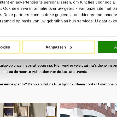
ent en advertenties te personaliseren, om functies voor social
. Ook delen we informatie over uw gebruik van onze site met on
e. Deze partners kunnen deze gegevens combineren met andere i
Zelf bank samenstellen
Hoekbank
erzameld op basis van uw gebruik van hun services. U gaat akk
per populair! Misschien zit jouw nieuwe exemplaar er wel tussen?
ookies
Aanpassen
A
 jouw droombank
ijkje op onze
inspiratiepagina
. Hier vind je vele pagina’s die je ins
 wordt op de hoogte gehouden van de laatste trends.
terieurexperts? Dan kan dat natuurlijk ook! Neem
contact
met ons o