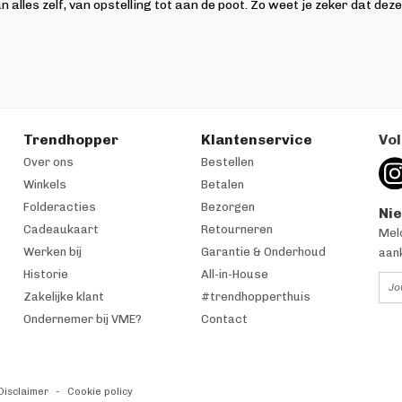
an alles zelf, van opstelling tot aan de poot. Zo weet je zeker dat de
Trendhopper
Klantenservice
Vol
Over ons
Bestellen
Winkels
Betalen
Folderacties
Bezorgen
Ni
Cadeaukaart
Retourneren
Meld
Werken bij
Garantie & Onderhoud
aan
Historie
All-in-House
Zakelijke klant
#trendhopperthuis
Ondernemer bij VME?
Contact
Disclaimer
Cookie policy