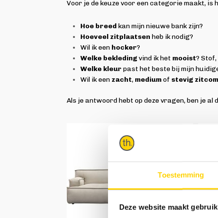
Voor je de keuze voor een categorie maakt, is h
Hoe breed
kan mijn nieuwe bank zijn?
Hoeveel zitplaatsen
heb ik nodig?
Wil ik een
hocker
?
Welke bekleding
vind ik het
mooist
? Stof,
Welke kleur
past het beste bij mijn huidig
Wil ik een
zacht
,
medium
of
stevig zitco
Als je antwoord hebt op deze vragen, ben je al 
Toestemming
Deze website maakt gebruik