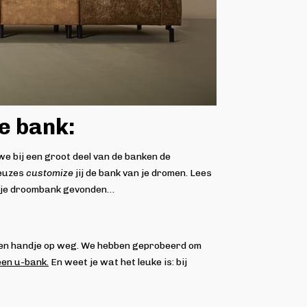
le bank:
we bij een groot deel van de banken de
keuzes
customize
jij de bank van je dromen. Lees
el je droombank gevonden…
de een handje op weg. We hebben geprobeerd om
een u-bank.
En weet je wat het leuke is: bij