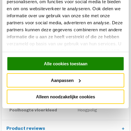
Materiaal vloerkleed
100% Polyester
personaliseren, om functies voor social media te bieden
en om ons websiteverkeer te analyseren. Ook delen we
Geschikt Binnen/Buiten
Binnen
informatie over uw gebruik van onze site met onze
Merk
Trendhopper
partners voor social media, adverteren en analyse. Deze
partners kunnen deze gegevens combineren met andere
Levertijd
informatie die u aan ze heeft verstrekt of die ze hebben
Minimale levertijd van 2 weken.
verzameld op basis van uw gebruik van hun services. U
Kleur
Olijfgroen
gaat akkoord met onze cookies als u onze website blijft
gebruiken.
Materiaal Basis
100% Polyester
Alle cookies toestaan
Lengte
230 cm
Breedte
160 cm
Aanpassen
Productgroep Trendhopper
Vloerkleden
Alleen noodzakelijke cookies
Vorm vloerkleed
Rechthoek
Poolhoogte vloerkleed
Hoogpolig
Product reviews