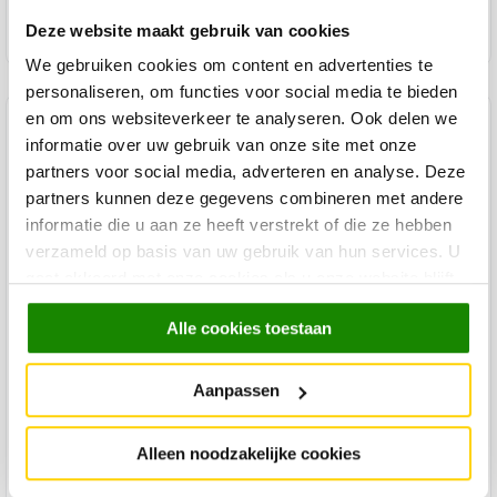
In winkelmandje
Deze website maakt gebruik van cookies
We gebruiken cookies om content en advertenties te
personaliseren, om functies voor social media te bieden
en om ons websiteverkeer te analyseren. Ook delen we
Product specificaties
informatie over uw gebruik van onze site met onze
partners voor social media, adverteren en analyse. Deze
Materiaal vloerkleed
100% Polyester
partners kunnen deze gegevens combineren met andere
Geschikt Binnen/Buiten
Binnen
informatie die u aan ze heeft verstrekt of die ze hebben
Merk
Trendhopper
verzameld op basis van uw gebruik van hun services. U
gaat akkoord met onze cookies als u onze website blijft
Levertijd
gebruiken.
Minimale levertijd van 2 weken.
Alle cookies toestaan
Kleur
Taupe
Aanpassen
Materiaal Basis
100% Polyester
Lengte
230 cm
Alleen noodzakelijke cookies
Breedte
160 cm