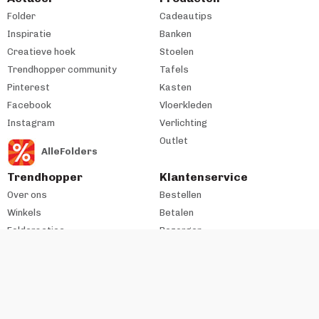
Folder
Cadeautips
Inspiratie
Banken
Creatieve hoek
Stoelen
Trendhopper community
Tafels
Pinterest
Kasten
Facebook
Vloerkleden
Instagram
Verlichting
Outlet
AlleFolders
Trendhopper
Klantenservice
Over ons
Bestellen
Winkels
Betalen
Folderacties
Bezorgen
Cadeaukaart
Retourneren
Werken bij
Garantie & Onderhoud
Historie
All-in-House
Zakelijke klant
#trendhopperthuis