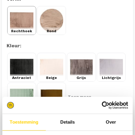
Rechthoek
Rond
Kleur:
Antraciet
Beige
Grijs
Lichtgrijs
Toon meer
Mintgroen
Okergeel
249,-
Toestemming
Details
Over