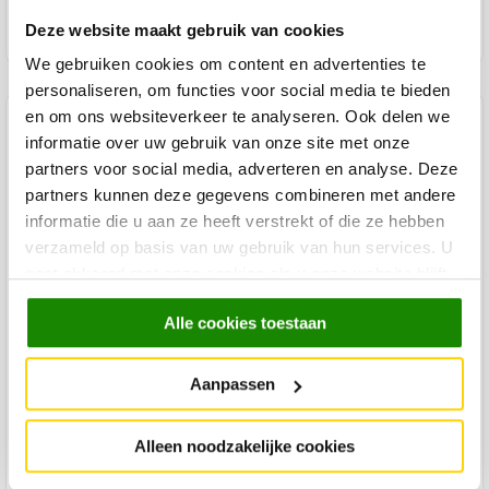
In winkelmandje
Deze website maakt gebruik van cookies
We gebruiken cookies om content en advertenties te
personaliseren, om functies voor social media te bieden
en om ons websiteverkeer te analyseren. Ook delen we
Product specificaties
informatie over uw gebruik van onze site met onze
partners voor social media, adverteren en analyse. Deze
Materiaal vloerkleed
100% Polyester
partners kunnen deze gegevens combineren met andere
Geschikt Binnen/Buiten
Binnen
informatie die u aan ze heeft verstrekt of die ze hebben
Merk
Trendhopper
verzameld op basis van uw gebruik van hun services. U
gaat akkoord met onze cookies als u onze website blijft
Levertijd
gebruiken.
Minimale levertijd van 2 weken.
Alle cookies toestaan
Kleur
Taupe
Aanpassen
Materiaal Basis
100% Polyester
Lengte
160 cm
Alleen noodzakelijke cookies
Breedte
160 cm