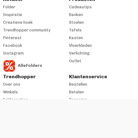
Folder
Cadeautips
Inspiratie
Banken
Creatieve hoek
Stoelen
Trendhopper community
Tafels
Pinterest
Kasten
Facebook
Vloerkleden
Instagram
Verlichting
Outlet
AlleFolders
Trendhopper
Klantenservice
Over ons
Bestellen
Winkels
Betalen
Folderacties
Bezorgen
Cadeaukaart
Retourneren
Werken bij
Garantie & Onderhoud
Historie
All-in-House
Zakelijke klant
#trendhopperthuis