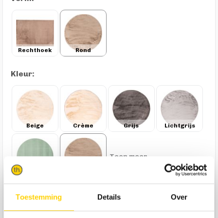
Rechthoek
Rond
Kleur:
Beige
Crème
Grijs
Lichtgrijs
Toon meer
Mintgroen
Taupe
189,-
Toestemming
Details
Over